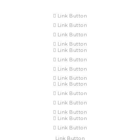
Link Button
Link Button
Link Button
Link Button
Link Button
Link Button
Link Button
Link Button
Link Button
Link Button
Link Button
Link Button
Link Button
Link Button
Link Button