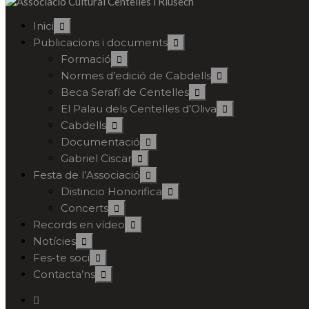
Inici
Publicacions i documents
Formació
Normes d’edició de Cabdells
Beca Serafí de Centelles
El Palau dels Centelles d’Oliva
Cabdells
Documentació
Gabriel Ciscar
Festa de l’Associació
Distincio Honorifica
Concerts
Records en vídeo
Notícies
Fes-te soci
Contacta’ns