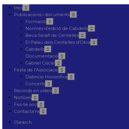
Inici
Publicacions i documents
Formació
Normes d’edició de Cabdells
Beca Serafí de Centelles
El Palau dels Centelles d’Oliva
Cabdells
Documentació
Gabriel Ciscar
Festa de l’Associació
Distincio Honorifica
Concerts
Records en vídeo
Notícies
Fes-te soci
Contacta’ns
Search