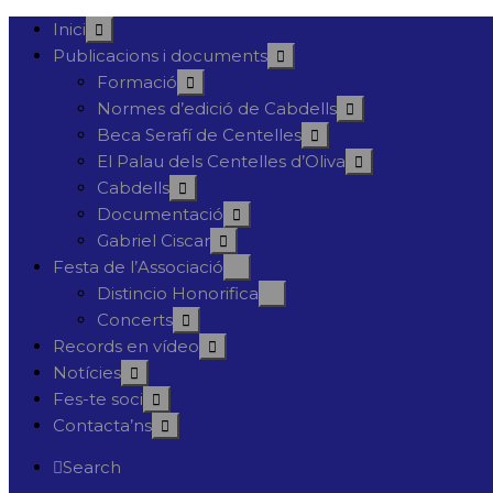
Inici
Publicacions i documents
Formació
Normes d’edició de Cabdells
Beca Serafí de Centelles
El Palau dels Centelles d’Oliva
Cabdells
Documentació
Gabriel Ciscar
Festa de l’Associació
Distincio Honorifica
Concerts
Records en vídeo
Notícies
Fes-te soci
Contacta’ns
Search