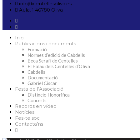
info@centellesoliva.es
Aula, 1 46780 Oliva
Inici
Publicacions i documents
Formació
Normes d’edició de Cabdells
Beca Serafí de Centelles
El Palau dels Centelles d’Oliva
Cabdells
Documentació
Gabriel Ciscar
Festa de l’Associació
Distincio Honorifica
Concerts
Records en vídeo
Notícies
Fes-te soci
Contacta’ns