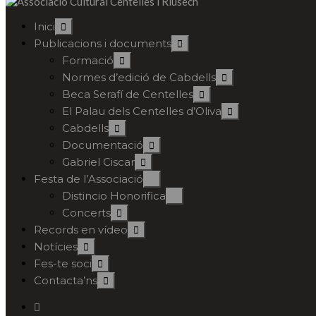
Inici
Publicacions i documents
Formació
Normes d’edició de Cabdells
Beca Serafí de Centelles
El Palau dels Centelles d’Oliva
Cabdells
Documentació
Gabriel Ciscar
Festa de l’Associació
Distincio Honorifica
Concerts
Records en vídeo
Notícies
Fes-te soci
Contacta’ns