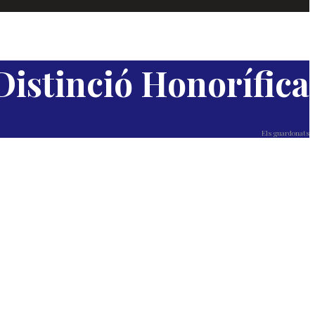
Distinció Honorífica
Els guardonats