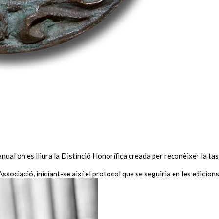
 anual on es lliura la Distinció Honorífica creada per reconèixer la 
ssociació, iniciant-se així el protocol que se seguiria en les edicion