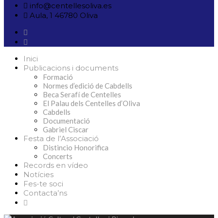
info@centellesoliva.es
Aula, 1 46780 Oliva
Inici
Publicacions i documents
Formació
Normes d’edició de Cabdells
Beca Serafí de Centelles
El Palau dels Centelles d’Oliva
Cabdells
Documentació
Gabriel Ciscar
Festa de l’Associació
Distincio Honorifica
Concerts
Records en vídeo
Notícies
Fes-te soci
Contacta’ns