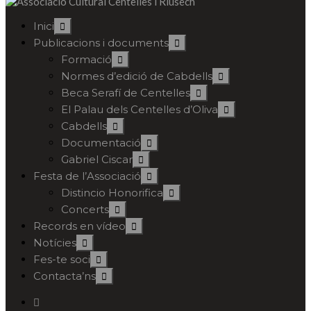
Inici
Publicacions i documents
Formació
Normes d’edició de Cabdells
Beca Serafí de Centelles
El Palau dels Centelles d’Oliva
Cabdells
Documentació
Gabriel Ciscar
Festa de l’Associació
Distincio Honorifica
Concerts
Records en vídeo
Notícies
Fes-te soci
Contacta’ns