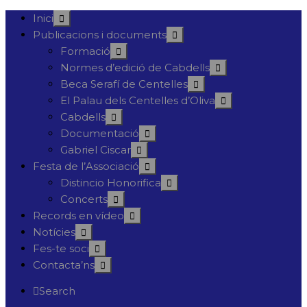
Inici
Publicacions i documents
Formació
Normes d’edició de Cabdells
Beca Serafí de Centelles
El Palau dels Centelles d’Oliva
Cabdells
Documentació
Gabriel Ciscar
Festa de l’Associació
Distincio Honorifica
Concerts
Records en vídeo
Notícies
Fes-te soci
Contacta’ns
Search