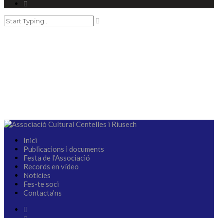
Distinció
Honorífica
Inici
Publicacions i documents
Festa de l’Associació
Records en vídeo
Notícies
Fes-te soci
Contacta’ns