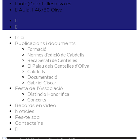
info@centellesoliva.es
Aula, 1 46780 Oliva
Inici
Publicacions i documents
Formació
Normes d’edició de Cabdells
Beca Serafí de Centelles
El Palau dels Centelles d’Oliva
Cabdells
Documentació
Gabriel Ciscar
Festa de l’Associació
Distincio Honorifica
Concerts
Records en vídeo
Notícies
Fes-te soci
Contacta’ns