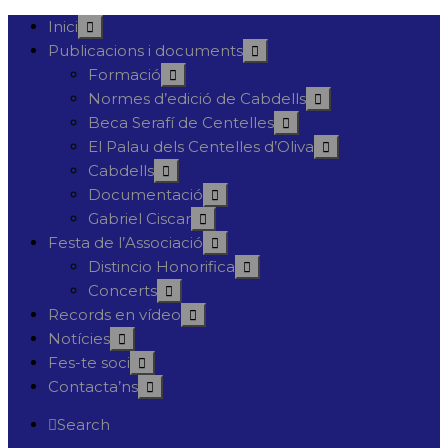
Inici
Publicacions i documents
Formació
Normes d’edició de Cabdells
Beca Serafí de Centelles
El Palau dels Centelles d’Oliva
Cabdells
Documentació
Gabriel Ciscar
Festa de l’Associació
Distincio Honorifica
Concerts
Records en vídeo
Notícies
Fes-te soci
Contacta’ns
Search