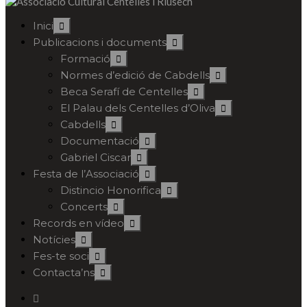
Inici
Publicacions i documents
Formació
Normes d’edició de Cabdells
Beca Serafí de Centelles
El Palau dels Centelles d’Oliva
Cabdells
Documentació
Gabriel Ciscar
Festa de l’Associació
Distincio Honorifica
Concerts
Records en vídeo
Notícies
Fes-te soci
Contacta’ns