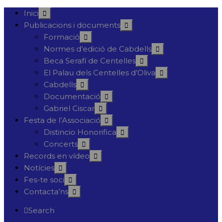
Inici
Publicacions i documents
Formació
Normes d’edició de Cabdells
Beca Serafí de Centelles
El Palau dels Centelles d’Oliva
Cabdells
Documentació
Gabriel Ciscar
Festa de l’Associació
Distincio Honorifica
Concerts
Records en vídeo
Notícies
Fes-te soci
Contacta’ns
Search