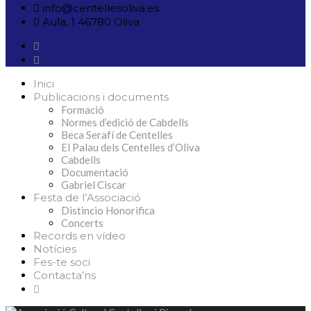
info@centellesoliva.es
Aula, 1 46780 Oliva
Inici
Publicacions i documents
Formació
Normes d’edició de Cabdells
Beca Serafí de Centelles
El Palau dels Centelles d’Oliva
Cabdells
Documentació
Gabriel Ciscar
Festa de l’Associació
Distincio Honorifica
Concerts
Records en vídeo
Notícies
Fes-te soci
Contacta’ns