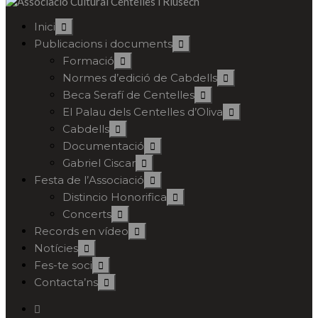
Inici
Publicacions i documents
Formació
Normes d’edició de Cabdells
Beca Serafí de Centelles
El Palau dels Centelles d’Oliva
Cabdells
Documentació
Gabriel Ciscar
Festa de l’Associació
Distincio Honorifica
Concerts
Records en vídeo
Notícies
Fes-te soci
Contacta’ns